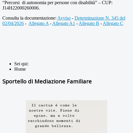
“Percorsi
di autonomia per persone con disabilità” – CUP:
J14H22000260006.
Consulta la documentazione:
Avviso
-
Determinazione N. 345 del
02/04/2026
-
Allegato A
-
Allegato A1
-
Allegato B
-
Allegato C
Sei qui:
Home
Sportello di Mediazione Familiare